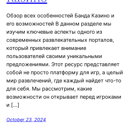
Обзор всех особенностей Банда Казино и
его возможностей В данном разделе мы
изучим ключевые аспекты одного из
современных развлекательных порталов,
который привлекает внимание
пользователей своими уникальными
предложениями. Этот ресурс представляет
собой не просто платформу для игр, а целый
мир развлечений, где каждый найдет что-то
для себя. Мы рассмотрим, какие
возможности он открывает перед игроками
и […]
October 23, 2024