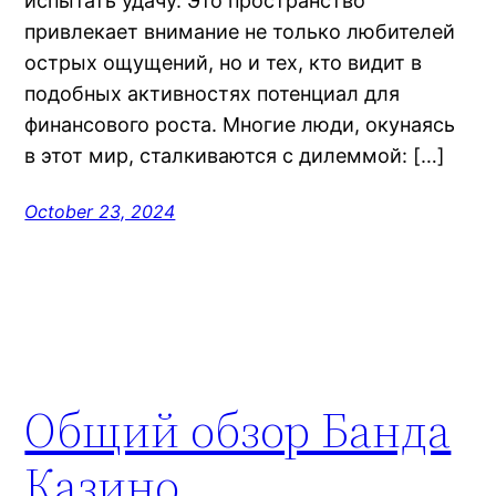
испытать удачу. Это пространство
привлекает внимание не только любителей
острых ощущений, но и тех, кто видит в
подобных активностях потенциал для
финансового роста. Многие люди, окунаясь
в этот мир, сталкиваются с дилеммой: […]
October 23, 2024
Общий обзор Банда
Казино