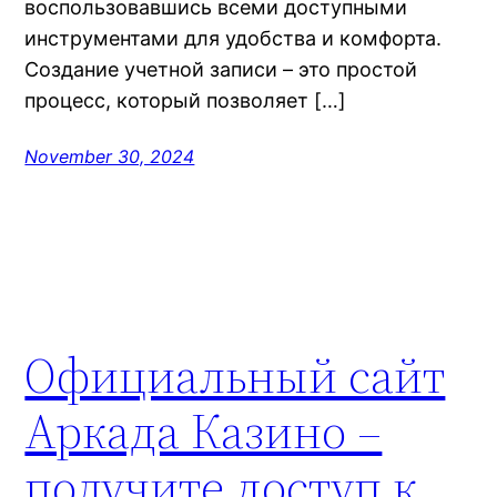
воспользовавшись всеми доступными
инструментами для удобства и комфорта.
Создание учетной записи – это простой
процесс, который позволяет […]
November 30, 2024
Официальный сайт
Аркада Казино –
получите доступ к