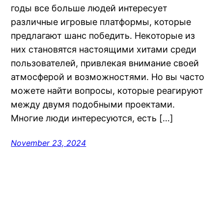
годы все больше людей интересует
различные игровые платформы, которые
предлагают шанс победить. Некоторые из
них становятся настоящими хитами среди
пользователей, привлекая внимание своей
атмосферой и возможностями. Но вы часто
можете найти вопросы, которые реагируют
между двумя подобными проектами.
Многие люди интересуются, есть […]
November 23, 2024