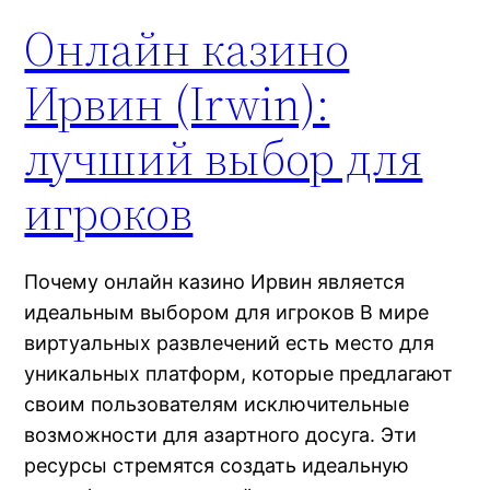
Онлайн казино
Ирвин (Irwin):
лучший выбор для
игроков
Почему онлайн казино Ирвин является
идеальным выбором для игроков В мире
виртуальных развлечений есть место для
уникальных платформ, которые предлагают
своим пользователям исключительные
возможности для азартного досуга. Эти
ресурсы стремятся создать идеальную