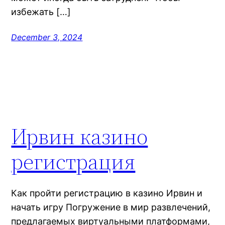
избежать […]
December 3, 2024
Ирвин казино
регистрация
Как пройти регистрацию в казино Ирвин и
начать игру Погружение в мир развлечений,
предлагаемых виртуальными платформами,