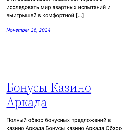
исследовать мир азартных испытаний и
выигрышей в комфортной […]
November 26, 2024
Бонусы Казино
Аркада
Полный обзор бонусных предложений в
казино Аркада Бонусы казино Аркада Обзор