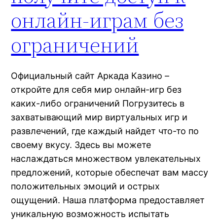
онлайн-играм без
ограничений
Официальный сайт Аркада Казино –
откройте для себя мир онлайн-игр без
каких-либо ограничений Погрузитесь в
захватывающий мир виртуальных игр и
развлечений, где каждый найдет что-то по
своему вкусу. Здесь вы можете
наслаждаться множеством увлекательных
предложений, которые обеспечат вам массу
положительных эмоций и острых
ощущений. Наша платформа предоставляет
уникальную возможность испытать