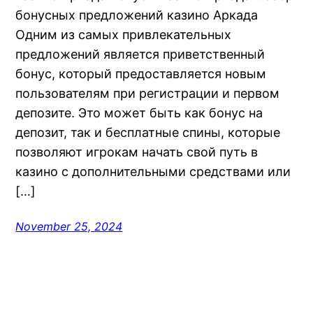
бонусных предложений казино Аркада
Одним из самых привлекательных
предложений является приветственный
бонус, который предоставляется новым
пользователям при регистрации и первом
депозите. Это может быть как бонус на
депозит, так и бесплатные спины, которые
позволяют игрокам начать свой путь в
казино с дополнительными средствами или
[…]
November 25, 2024