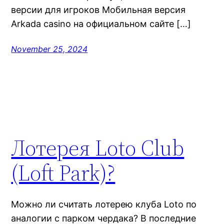
версии для игроков Мобильная версия
Arkada casino на официальном сайте […]
November 25, 2024
Лотерея Loto Club
(Loft Park)?
Можно ли считать лотерею клуба Loto по
аналогии с парком чердака? В последние