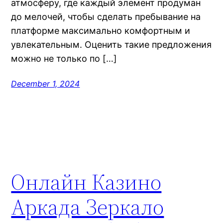
атмосферу, где каждый элемент продуман
до мелочей, чтобы сделать пребывание на
платформе максимально комфортным и
увлекательным. Оценить такие предложения
можно не только по […]
December 1, 2024
Онлайн Казино
Аркада Зеркало